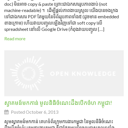
doc) មិនអាច copy & paste ព្រោះជាឯកសាររូបភាពងាប់ (not
machine-readable) ។ ដើម្បីផ្ដល់ភាពងាយស្រួល យើងបានចងក្រង
ទៅជាឯកសារ PDF តែមួយនៃទ៏ព័ររូបភាពទាំង៥ (ដូចមាន embedded
ខាងក្រោម) ហើយវាយបញ្ចូលឡើងវិញទៅជា soft copy លើ
spreadsheet នៅលើ Google Drive (កំពុងវាយបញ្ចូល […]
Read more
ស្វាគមន៍មកកាន់ មូលនិធិចំណេះដឹងបើកចំហ កម្ពុជា!
Posted October 6, 2013
សូមស្វាគមន៍មកកាន់ គេហទំព័រក្រុមការងារកម្ពុជា នៃមូលនិធិចំណេះ
ដឹងបើកចំហំ! ក្រុមការងារកម្ពុជា គឺជាផ្នែកមួយនៃចលនាសកលទូទាំង