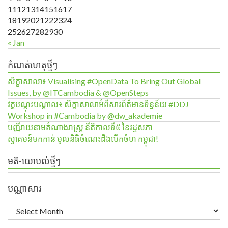
11
12
13
14
15
16
17
18
19
20
21
22
23
24
25
26
27
28
29
30
« Jan
កំណត់ហេតុថ្មីៗ
សិក្ខាសាលា៖ Visualising #OpenData To Bring Out Global
Issues, by @ITCambodia & @OpenSteps
វគ្គបណ្ដុះបណ្ដាល៖ សិក្ខាសាលាអំពីសារព័ត៌មានទិន្នន័យ #DDJ
Workshop in #Cambodia by @dw_akademie
បញ្ញីរាយនាមតំណាងរាស្ត្រ នីតិកាលទី៥ នៃរដ្ឋសភា
ស្វាគមន៍មកកាន់ មូលនិធិចំណេះដឹងបើកចំហ កម្ពុជា!
មតិ-យោបល់ថ្មីៗ
បណ្ណាសារ
បណ្ណាសារ