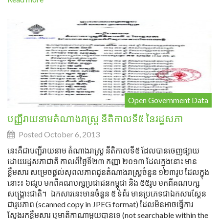
Open Government Data
បញ្ញីរាយនាមតំណាងរាស្ត្រ នីតិកាលទី៥ នៃរដ្ឋសភា
Posted October 6, 2013
នេះគឺជាបញ្ជីរាយនាម តំណាងរាស្ត្រ នីតិកាលទី៥ ដែលបានចេញផ្សាយ
ដោយរដ្ឋសភាជាតិ កាលពីថ្ងៃទី២៣ កញ្ញា ២០១៣ ដែលក្នុងនោះ មាន
ខ្លឹមសារ សម្រេចផ្ដល់សុពលភាពជូនតំណាងរាស្ត្រចំនួន ១២៣រូប ដែលក្នុង
នោះ៖ ៦៨រូប មកពីគណបក្សប្រជាជនកម្ពុជា និង ៥៥រូប មកពីគណបក្ស
សង្គ្រោះជាតិ។ ឯកសារនេះមានចំនួន ៥ ទំព័រ មានប្រភេទជាឯកសារស្គែន
ជារូបភាព (scanned copy in JPEG format) ដែលមិនអាចធ្វើការ
ស្វែងរកខ្លឹមសារ ឬមាតិកាណាមួយបានទេ (not searchable within the