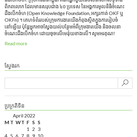
ពិភពលោក ដែលមានសរុបជាង ៤០ ប្រទេស នៃអង្គការមូលនិធិចំណេះ
ដឹងបើកចំហ (Open Knowledge Foundation, អក្សរកាត់ OKF ឬ
OKFn) ។ គេហទំព័ររបស់ក្រុមការងារយើងកំពុងស្ថិតក្នុងការរៀបចំ
នៅឡើយ ប៉ុន្តែអ្នកអាចស្វែងយល់បន្ថែមអំពីក្រុមងារយើង និងចលនា
ចំណេះដឹងបើកចំហ ដោយចុចលើមេន៉ុយខាងលើ។ សូមអរគុណ!
Read more
ស្វែងរក
Sub
ប្រក្រតិទិន
April 2022
M
T
W
T
F
S
S
1
2
3
4
5
6
7
8
9
10